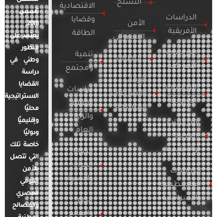
التسلح
الاقتصادية
تأسس
الدراسات
وقضايا
الأمن
2018.
الأفريقية
الطاقة
يعتمد على
السيبراني
منظور
الدراسات
تنمية
التطرف
وطني في
الأمريكية
ومجتمع
دراسة
الإرهاب
القضايا
الدراسات
دراسات
والصراعات
الاستراتيجية
الأوروبية
الإعلام
المسلحة
محليًا
والرأي
وإقليميًا
الدراسات
العام
ودوليًا
العربية
خاصة تلك
والإقليمية
قضايا
التي تتصل
المرأة
بالأمن
الدراسات
والأسرة
القومي
الفلسطينية
المصري
والإسرائيلية
مصر
والمصالح
والعالم