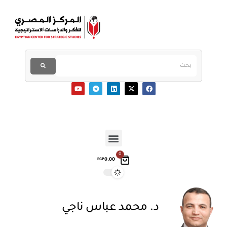
0
0.00
EGP
د. محمد عباس ناجي