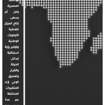
الوطنية
في أرقام
المصرية.
ومن ثم
يسعى
إنتاج المركز
لتغطية
الأولويات
الوطنية،
وتوفير رؤية
استباقية
لبدائل
الحركة
والقرار.
وتعميق
الوعي إزاء
المتغيرات
المختلفة
عبر عدة