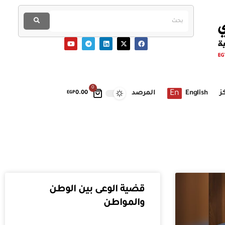
0
En
ز
English
المرصد
EGP
0.00
قضية الوعى بين الوطن
والمواطن