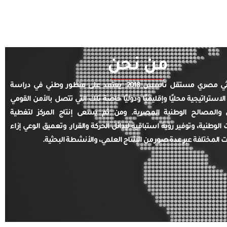
من نحن
مركز بحثي مصري مستقل تأسس 2018. يعتمد على منظور وطني في دراسة
الاستراتيجية محليًا وإقليميًا ودوليًا خاصة تلك التي تتصل بالأمن القومي
والمصالح الوطنية المصرية. ومن ثم يسعى إنتاج المركز لتغطية
ت الوطنية، وتوفير رؤية استباقية لبدائل الحركة والقرار. وتعميق الوعي إزاء
ت المختلفة عبر عدة صور من الإنتاج العلمي، والأنشطة البحثية.