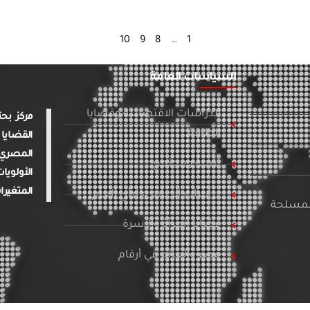
10
9
8
…
1
السياسات العامة
الدراسات الاقتصادية وقضايا
الطاقة
القضايا 
المصري 
تنمية ومجتمع
الأولويا
المتغيرا
دراسات الإعلام والرأي العام
المسلحة
قضايا المرأة والأسرة
مصر والعالم في أرقام