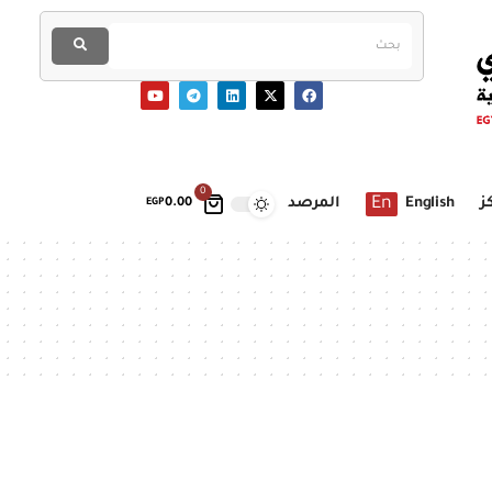
0
En
ز
English
المرصد
EGP
0.00