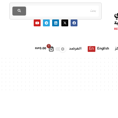
0
En
ز
English
المرصد
EGP
0.00