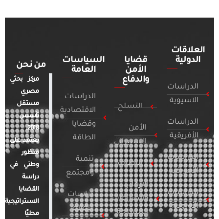
العلاقات
الدولية
قضايا
السياسات
من نحن
الأمن
العامة
والدفاع
مركز بحثي
الدراسات
مصري
الدراسات
الآسيوية
مستقل
التسلح
الاقتصادية
تأسس
الدراسات
وقضايا
الأمن
2018.
الأفريقية
الطاقة
يعتمد على
السيبراني
منظور
الدراسات
تنمية
التطرف
وطني في
الأمريكية
ومجتمع
دراسة
الإرهاب
القضايا
الدراسات
دراسات
والصراعات
الاستراتيجية
الأوروبية
الإعلام
المسلحة
محليًا