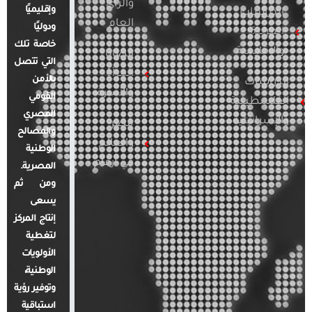
والرأي
وإقليميًا
الدراسات
العام
ودوليًا
العربية
خاصة تلك
والإقليمية
قضايا
التي تتصل
المرأة
بالأمن
الدراسات
والأسرة
القومي
الفلسطينية
المصري
والإسرائيلية
مصر
والمصالح
والعالم
الوطنية
في أرقام
المصرية.
ومن ثم
يسعى
إنتاج المركز
لتغطية
الأولويات
الوطنية،
وتوفير رؤية
استباقية