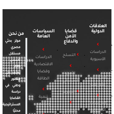
العلاقات
الدولية
قضايا
السياسات
من نحن
الأمن
العامة
والدفاع
مركز بحثي
مصري
الدراسات
مستقل
التسلح
الدراسات
الآسيوية
تأسس
الاقتصادية
2018.
وقضايا
يعتمد على
الأمن
الدراسات
الطاقة
منظور
السيبراني
الأفريقية
وطني في
التطرف
دراسة
تنمية
القضايا
الدراسات
ومجتمع
الاستراتيجية
الأمريكية
الإرهاب
محليًا