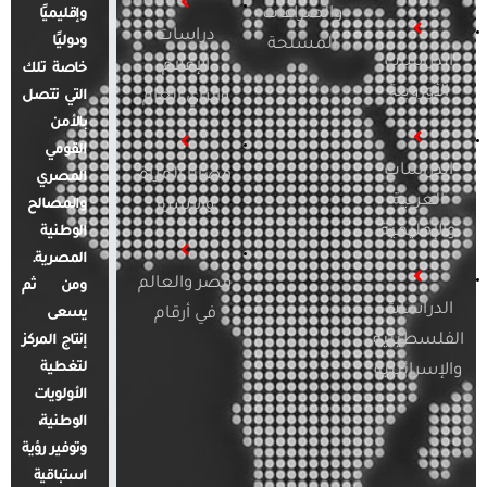
والصراعات
وإقليميًا
دراسات
ودوليًا
المسلحة
الدراسات
الإعلام
خاصة تلك
الأوروبية
والرأي العام
التي تتصل
بالأمن
القومي
الدراسات
قضايا المرأة
المصري
العربية
والأسرة
والمصالح
والإقليمية
الوطنية
المصرية.
مصر والعالم
ومن ثم
الدراسات
في أرقام
يسعى
الفلسطينية
إنتاج المركز
لتغطية
والإسرائيلية
الأولويات
الوطنية،
وتوفير رؤية
استباقية