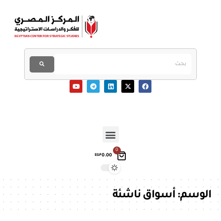
0
0.00
EGP
الوسم:
أسواق ناشئة