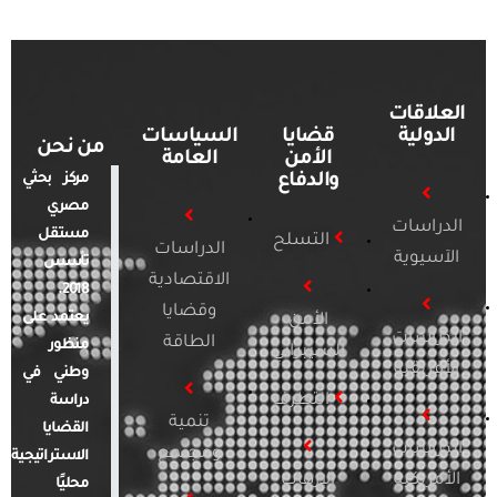
العلاقات
الدولية
قضايا
السياسات
من نحن
الأمن
العامة
والدفاع
مركز بحثي
مصري
الدراسات
مستقل
التسلح
الدراسات
الآسيوية
تأسس
الاقتصادية
2018.
وقضايا
يعتمد على
الأمن
الدراسات
الطاقة
منظور
السيبراني
الأفريقية
وطني في
التطرف
دراسة
تنمية
القضايا
الدراسات
ومجتمع
الاستراتيجية
الأمريكية
الإرهاب
محليًا