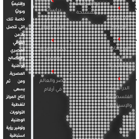
والصراعات
وإقليميًا
دراسات
ودوليًا
المسلحة
الدراسات
الإعلام
خاصة تلك
الأوروبية
والرأي العام
التي تتصل
بالأمن
القومي
الدراسات
قضايا المرأة
المصري
العربية
والأسرة
والمصالح
والإقليمية
الوطنية
المصرية.
مصر والعالم
ومن ثم
الدراسات
في أرقام
يسعى
الفلسطينية
إنتاج المركز
لتغطية
والإسرائيلية
الأولويات
الوطنية،
وتوفير رؤية
استباقية