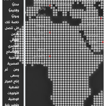
الأوروبية
الإعلام
المسلحة
محليًا
والرأي
وإقليميًا
الدراسات
العام
ودوليًا
العربية
خاصة تلك
والإقليمية
قضايا
التي تتصل
المرأة
بالأمن
الدراسات
والأسرة
القومي
الفلسطينية
المصري
والإسرائيلية
مصر
والمصالح
والعالم
الوطنية
في أرقام
المصرية.
ومن ثم
يسعى
إنتاج المركز
لتغطية
الأولويات
الوطنية،
وتوفير رؤية