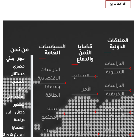
أقرأ المزيد
العلاقات
الدولية
قضايا
السياسات
من نحن
الأمن
العامة
والدفاع
مركز بحثي
الدراسات
مصري
الدراسات
الآسيوية
مستقل
التسلح
الاقتصادية
تأسس
الدراسات
وقضايا
الأمن
2018.
الأفريقية
الطاقة
يعتمد على
السيبراني
منظور
الدراسات
تنمية
التطرف
وطني في
الأمريكية
ومجتمع
دراسة
الإرهاب
القضايا
الدراسات
دراسات
والصراعات
الاستراتيجية