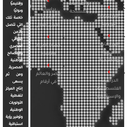
والصراعات
وإقليميًا
دراسات
ودوليًا
المسلحة
الدراسات
الإعلام
خاصة تلك
الأوروبية
والرأي العام
التي تتصل
بالأمن
القومي
الدراسات
قضايا المرأة
المصري
العربية
والأسرة
والمصالح
والإقليمية
الوطنية
المصرية.
مصر والعالم
ومن ثم
الدراسات
في أرقام
يسعى
الفلسطينية
إنتاج المركز
لتغطية
والإسرائيلية
الأولويات
الوطنية،
وتوفير رؤية
استباقية