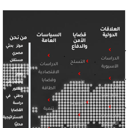
العلاقات
الدولية
قضايا
السياسات
من نحن
الأمن
العامة
والدفاع
مركز بحثي
مصري
الدراسات
مستقل
التسلح
الدراسات
الآسيوية
تأسس
الاقتصادية
2018.
وقضايا
يعتمد على
الأمن
الدراسات
الطاقة
منظور
السيبراني
الأفريقية
وطني في
التطرف
دراسة
تنمية
القضايا
الدراسات
ومجتمع
الاستراتيجية
الأمريكية
الإرهاب
محليًا