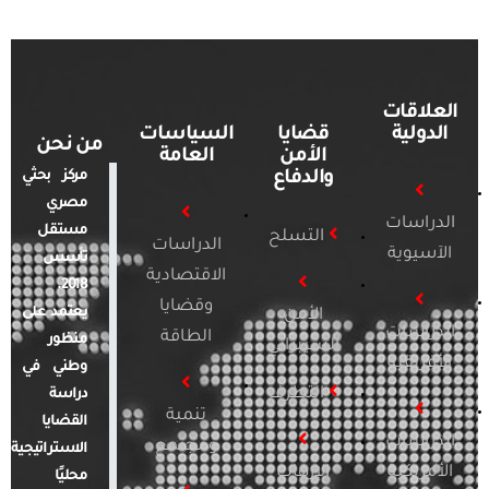
العلاقات
الدولية
قضايا
السياسات
من نحن
الأمن
العامة
والدفاع
مركز بحثي
مصري
الدراسات
مستقل
التسلح
الدراسات
الآسيوية
تأسس
الاقتصادية
2018.
وقضايا
يعتمد على
الأمن
الدراسات
الطاقة
منظور
السيبراني
الأفريقية
وطني في
التطرف
دراسة
تنمية
القضايا
الدراسات
ومجتمع
الاستراتيجية
الأمريكية
الإرهاب
محليًا