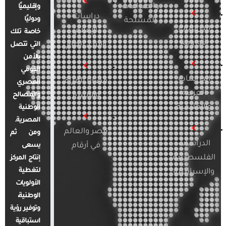
والصراعات
وإقليميًا
دراسات
ودوليًا
المسلحة
الدراسات
الإعلام
خاصة تلك
الأوروبية
والرأي العام
التي تتصل
بالأمن
القومي
الدراسات
قضايا المرأة
المصري
العربية
والأسرة
والمصالح
والإقليمية
الوطنية
المصرية.
مصر والعالم
ومن ثم
الدراسات
في أرقام
يسعى
الفلسطينية
إنتاج المركز
لتغطية
والإسرائيلية
الأولويات
الوطنية،
وتوفير رؤية
استباقية