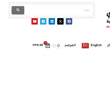
0
En
ز
English
المرصد
EGP
0.00