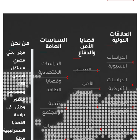
العلاقات
الدولية
قضايا
السياسات
من نحن
الأمن
العامة
والدفاع
مركز بحثي
الدراسات
مصري
الدراسات
الآسيوية
مستقل
التسلح
الاقتصادية
تأسس
الدراسات
وقضايا
الأمن
2018.
الأفريقية
الطاقة
يعتمد على
السيبراني
منظور
الدراسات
تنمية
التطرف
وطني في
الأمريكية
ومجتمع
دراسة
الإرهاب
القضايا
الدراسات
دراسات
والصراعات
الاستراتيجية
الأوروبية
الإعلام
المسلحة
محليًا