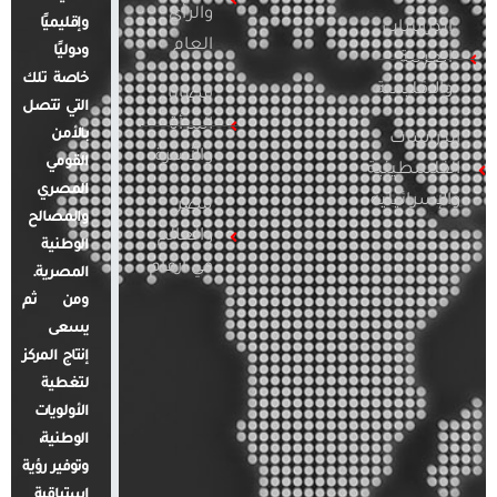
والرأي
وإقليميًا
الدراسات
العام
ودوليًا
العربية
خاصة تلك
والإقليمية
قضايا
التي تتصل
المرأة
بالأمن
الدراسات
والأسرة
القومي
الفلسطينية
المصري
والإسرائيلية
مصر
والمصالح
والعالم
الوطنية
في أرقام
المصرية.
ومن ثم
يسعى
إنتاج المركز
لتغطية
الأولويات
الوطنية،
وتوفير رؤية
استباقية