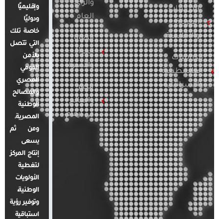
والرأي
وإقليميًا
الدراسات
العام
ودوليًا
العربية
خاصة تلك
والإقليمية
قضايا
التي تتصل
المرأة
بالأمن
الدراسات
والأسرة
القومي
الفلسطينية
المصري
والإسرائيلية
مصر
والمصالح
والعالم
الوطنية
في أرقام
المصرية.
ومن ثم
يسعى
إنتاج المركز
لتغطية
الأولويات
الوطنية،
وتوفير رؤية
استباقية