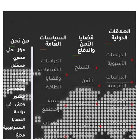
العلاقات
الدولية
قضايا
السياسات
من نحن
الأمن
العامة
والدفاع
مركز بحثي
الدراسات
مصري
الدراسات
الآسيوية
مستقل
التسلح
الاقتصادية
تأسس
الدراسات
وقضايا
الأمن
2018.
الأفريقية
الطاقة
يعتمد على
السيبراني
منظور
الدراسات
تنمية
التطرف
وطني في
الأمريكية
ومجتمع
دراسة
الإرهاب
القضايا
الدراسات
دراسات
والصراعات
الاستراتيجية
الأوروبية
الإعلام
المسلحة
محليًا