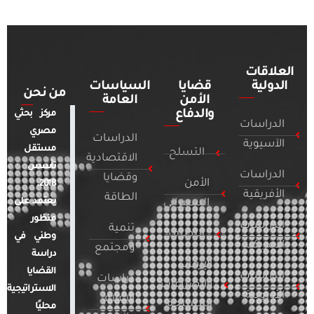
العلاقات
الدولية
قضايا
السياسات
من نحن
الأمن
العامة
والدفاع
مركز بحثي
الدراسات
مصري
الدراسات
الآسيوية
مستقل
التسلح
الاقتصادية
تأسس
الدراسات
وقضايا
الأمن
2018.
الأفريقية
الطاقة
يعتمد على
السيبراني
منظور
الدراسات
تنمية
التطرف
وطني في
الأمريكية
ومجتمع
دراسة
الإرهاب
القضايا
الدراسات
دراسات
والصراعات
الاستراتيجية
الأوروبية
الإعلام
المسلحة
محليًا