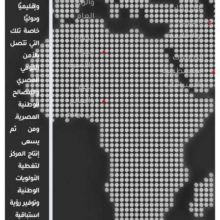
والرأي
وإقليميًا
الدراسات
العام
ودوليًا
العربية
خاصة تلك
والإقليمية
قضايا
التي تتصل
المرأة
بالأمن
الدراسات
والأسرة
القومي
الفلسطينية
المصري
والإسرائيلية
مصر
والمصالح
والعالم
الوطنية
في أرقام
المصرية.
ومن ثم
يسعى
إنتاج المركز
لتغطية
الأولويات
الوطنية،
وتوفير رؤية
استباقية