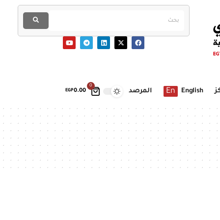
0
En
ز
English
المرصد
EGP
0.00