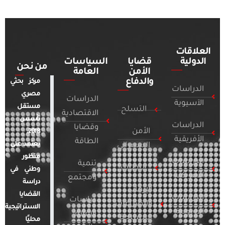
العلاقات
الدولية
قضايا
السياسات
من نحن
الأمن
العامة
والدفاع
مركز بحثي
الدراسات
مصري
الدراسات
الآسيوية
مستقل
التسلح
الاقتصادية
تأسس
الدراسات
وقضايا
الأمن
2018.
الأفريقية
الطاقة
يعتمد على
السيبراني
منظور
الدراسات
تنمية
التطرف
وطني في
الأمريكية
ومجتمع
دراسة
الإرهاب
القضايا
الدراسات
دراسات
والصراعات
الاستراتيجية
الأوروبية
الإعلام
المسلحة
محليًا