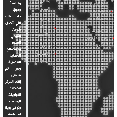
والرأي
وإقليميًا
الدراسات
العام
ودوليًا
العربية
خاصة تلك
والإقليمية
قضايا
التي تتصل
المرأة
بالأمن
الدراسات
والأسرة
القومي
الفلسطينية
المصري
والإسرائيلية
مصر
والمصالح
والعالم
الوطنية
في أرقام
المصرية.
ومن ثم
يسعى
إنتاج المركز
لتغطية
الأولويات
الوطنية،
وتوفير رؤية
استباقية