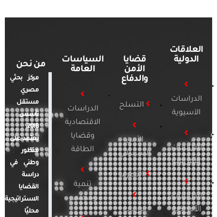
العلاقات
الدولية
قضايا
السياسات
من نحن
الأمن
العامة
والدفاع
مركز بحثي
مصري
الدراسات
مستقل
التسلح
الدراسات
الآسيوية
تأسس
الاقتصادية
2018.
وقضايا
يعتمد على
الأمن
الدراسات
الطاقة
منظور
السيبراني
الأفريقية
وطني في
التطرف
دراسة
تنمية
القضايا
الدراسات
ومجتمع
الاستراتيجية
الأمريكية
الإرهاب
محليًا