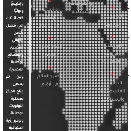
والصراعات
وإقليميًا
دراسات
ودوليًا
المسلحة
الدراسات
الإعلام
خاصة تلك
الأوروبية
والرأي العام
التي تتصل
بالأمن
القومي
الدراسات
قضايا المرأة
المصري
العربية
والأسرة
والمصالح
والإقليمية
الوطنية
المصرية.
مصر والعالم
ومن ثم
الدراسات
في أرقام
يسعى
الفلسطينية
إنتاج المركز
لتغطية
والإسرائيلية
الأولويات
الوطنية،
وتوفير رؤية
استباقية