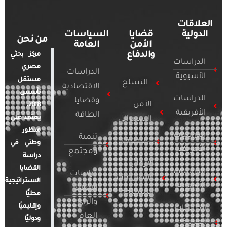
العلاقات
الدولية
قضايا
السياسات
من نحن
الأمن
العامة
والدفاع
مركز بحثي
الدراسات
مصري
الدراسات
الآسيوية
مستقل
التسلح
الاقتصادية
تأسس
الدراسات
وقضايا
الأمن
2018.
الأفريقية
الطاقة
يعتمد على
السيبراني
منظور
الدراسات
تنمية
التطرف
وطني في
الأمريكية
ومجتمع
دراسة
الإرهاب
القضايا
الدراسات
دراسات
والصراعات
الاستراتيجية
الأوروبية
الإعلام
المسلحة
محليًا
والرأي
وإقليميًا
الدراسات
العام
ودوليًا
العربية