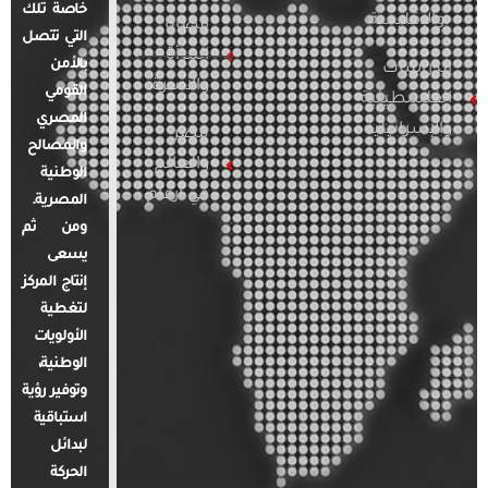
خاصة تلك
والإقليمية
قضايا
التي تتصل
المرأة
بالأمن
الدراسات
والأسرة
القومي
الفلسطينية
المصري
والإسرائيلية
مصر
والمصالح
والعالم
الوطنية
في أرقام
المصرية.
ومن ثم
يسعى
إنتاج المركز
لتغطية
الأولويات
الوطنية،
وتوفير رؤية
استباقية
لبدائل
الحركة