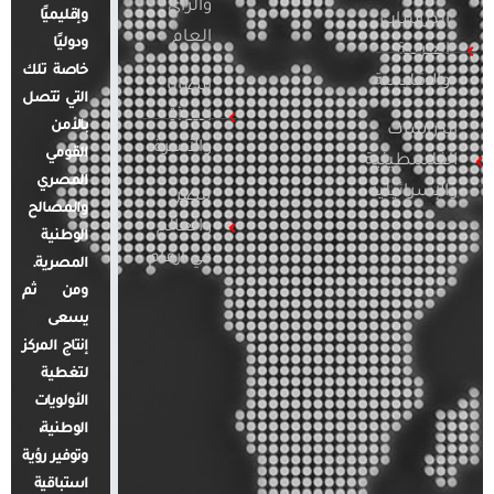
والرأي
وإقليميًا
الدراسات
العام
ودوليًا
العربية
خاصة تلك
والإقليمية
قضايا
التي تتصل
المرأة
بالأمن
الدراسات
والأسرة
القومي
الفلسطينية
المصري
والإسرائيلية
مصر
والمصالح
والعالم
الوطنية
في أرقام
المصرية.
ومن ثم
يسعى
إنتاج المركز
لتغطية
الأولويات
الوطنية،
وتوفير رؤية
استباقية