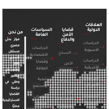
العلاقات
الدولية
قضايا
السياسات
من نحن
الأمن
العامة
والدفاع
مركز بحثي
الدراسات
مصري
الدراسات
الآسيوية
مستقل
التسلح
الاقتصادية
تأسس
الدراسات
وقضايا
الأمن
2018.
الأفريقية
الطاقة
يعتمد على
السيبراني
منظور
الدراسات
تنمية
التطرف
وطني في
الأمريكية
ومجتمع
دراسة
الإرهاب
القضايا
الدراسات
دراسات
والصراعات
الاستراتيجية
الأوروبية
الإعلام
المسلحة
محليًا