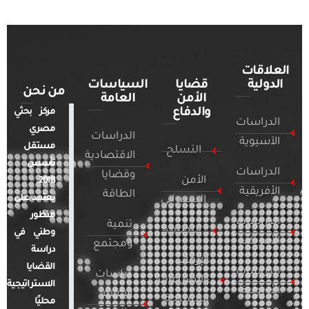
العلاقات
الدولية
قضايا
السياسات
من نحن
الأمن
العامة
والدفاع
مركز بحثي
الدراسات
مصري
الدراسات
الآسيوية
مستقل
التسلح
الاقتصادية
تأسس
الدراسات
وقضايا
الأمن
2018.
الأفريقية
الطاقة
يعتمد على
السيبراني
منظور
الدراسات
تنمية
التطرف
وطني في
الأمريكية
ومجتمع
دراسة
الإرهاب
القضايا
الدراسات
دراسات
والصراعات
الاستراتيجية
الأوروبية
الإعلام
المسلحة
محليًا