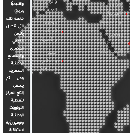
والرأي
وإقليميًا
الدراسات
العام
ودوليًا
العربية
خاصة تلك
والإقليمية
قضايا
التي تتصل
المرأة
بالأمن
الدراسات
والأسرة
القومي
الفلسطينية
المصري
والإسرائيلية
مصر
والمصالح
والعالم
الوطنية
في أرقام
المصرية.
ومن ثم
يسعى
إنتاج المركز
لتغطية
الأولويات
الوطنية،
وتوفير رؤية
استباقية