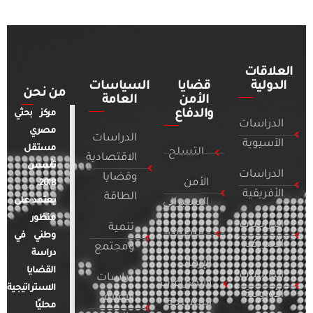
العلاقات
الدولية
قضايا
السياسات
من نحن
الأمن
العامة
والدفاع
مركز بحثي
الدراسات
مصري
الدراسات
الآسيوية
مستقل
التسلح
الاقتصادية
تأسس
الدراسات
وقضايا
الأمن
2018.
الأفريقية
الطاقة
يعتمد على
السيبراني
منظور
الدراسات
تنمية
التطرف
وطني في
الأمريكية
ومجتمع
دراسة
الإرهاب
القضايا
الدراسات
دراسات
والصراعات
الاستراتيجية
الأوروبية
الإعلام
المسلحة
محليًا