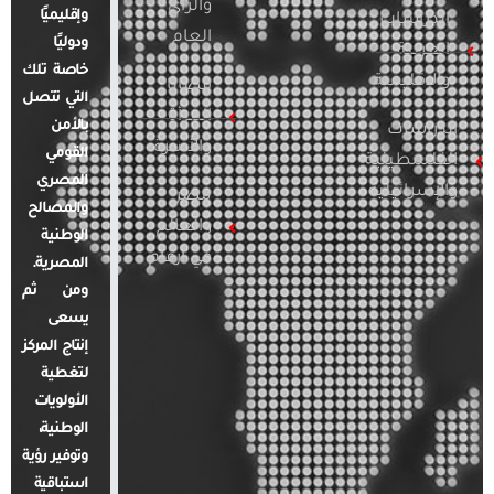
والرأي
وإقليميًا
الدراسات
العام
ودوليًا
العربية
خاصة تلك
والإقليمية
قضايا
التي تتصل
المرأة
بالأمن
الدراسات
والأسرة
القومي
الفلسطينية
المصري
والإسرائيلية
مصر
والمصالح
والعالم
الوطنية
في أرقام
المصرية.
ومن ثم
يسعى
إنتاج المركز
لتغطية
الأولويات
الوطنية،
وتوفير رؤية
استباقية