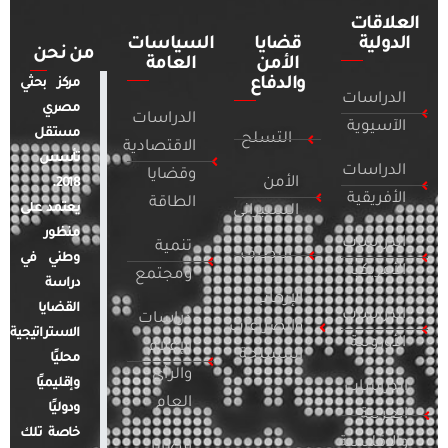
العلاقات
الدولية
قضايا
السياسات
من نحن
الأمن
العامة
والدفاع
مركز بحثي
الدراسات
مصري
الدراسات
الآسيوية
مستقل
التسلح
الاقتصادية
تأسس
الدراسات
وقضايا
الأمن
2018.
الأفريقية
الطاقة
يعتمد على
السيبراني
منظور
الدراسات
تنمية
التطرف
وطني في
الأمريكية
ومجتمع
دراسة
الإرهاب
القضايا
الدراسات
دراسات
والصراعات
الاستراتيجية
الأوروبية
الإعلام
المسلحة
محليًا
والرأي
وإقليميًا
الدراسات
العام
ودوليًا
العربية
خاصة تلك
والإقليمية
قضايا