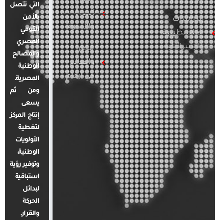
التي تتصل
المرأة
بالأمن
الدراسات
والأسرة
القومي
الفلسطينية
المصري
والإسرائيلية
مصر
والمصالح
والعالم
الوطنية
في أرقام
المصرية.
ومن ثم
يسعى
إنتاج المركز
لتغطية
الأولويات
الوطنية،
وتوفير رؤية
استباقية
لبدائل
الحركة
والقرار.