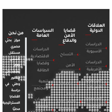
العلاقات
الدولية
قضايا
السياسات
من نحن
الأمن
العامة
والدفاع
مركز بحثي
الدراسات
مصري
الدراسات
الآسيوية
مستقل
التسلح
الاقتصادية
تأسس
الدراسات
وقضايا
الأمن
2018.
الأفريقية
الطاقة
يعتمد على
السيبراني
منظور
الدراسات
تنمية
التطرف
وطني في
الأمريكية
ومجتمع
دراسة
الإرهاب
القضايا
الدراسات
دراسات
والصراعات
الاستراتيجية
الأوروبية
الإعلام
المسلحة
محليًا