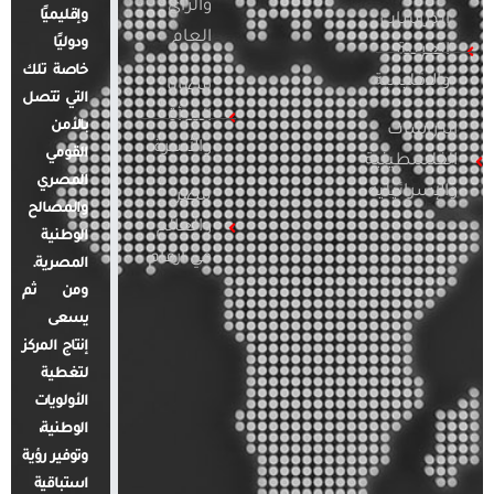
والرأي
وإقليميًا
الدراسات
العام
ودوليًا
العربية
خاصة تلك
والإقليمية
قضايا
التي تتصل
المرأة
بالأمن
الدراسات
والأسرة
القومي
الفلسطينية
المصري
والإسرائيلية
مصر
والمصالح
والعالم
الوطنية
في أرقام
المصرية.
ومن ثم
يسعى
إنتاج المركز
لتغطية
الأولويات
الوطنية،
وتوفير رؤية
استباقية