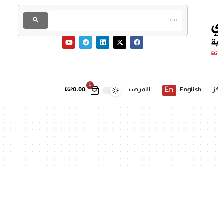
0
En
ز
English
المرصد
EGP
0.00