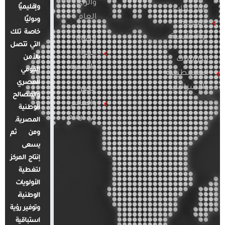
والرأي
وإقليميًا
الدراسات
العام
ودوليًا
العربية
خاصة تلك
والإقليمية
قضايا
التي تتصل
المرأة
بالأمن
الدراسات
والأسرة
القومي
الفلسطينية
المصري
والإسرائيلية
مصر
والمصالح
والعالم
الوطنية
في أرقام
المصرية.
ومن ثم
يسعى
إنتاج المركز
لتغطية
الأولويات
الوطنية،
وتوفير رؤية
استباقية