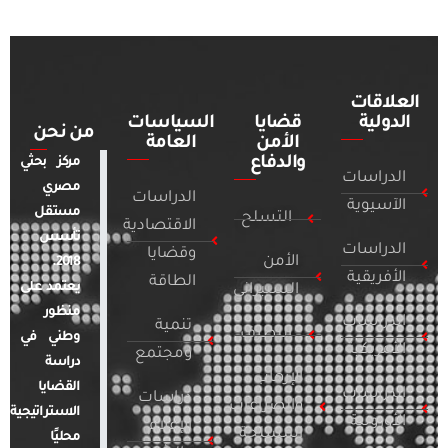
العلاقات
الدولية
قضايا
السياسات
من نحن
الأمن
العامة
والدفاع
مركز بحثي
الدراسات
مصري
الدراسات
الآسيوية
مستقل
التسلح
الاقتصادية
تأسس
الدراسات
وقضايا
الأمن
2018.
الأفريقية
الطاقة
يعتمد على
السيبراني
منظور
الدراسات
تنمية
التطرف
وطني في
الأمريكية
ومجتمع
دراسة
الإرهاب
القضايا
الدراسات
دراسات
والصراعات
الاستراتيجية
الأوروبية
الإعلام
المسلحة
محليًا