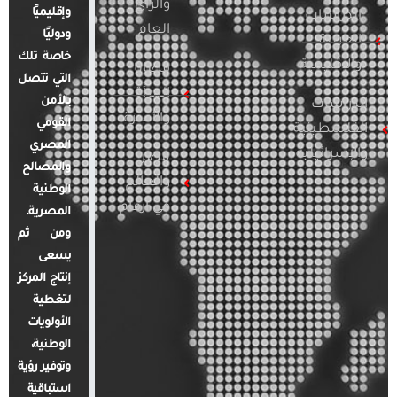
والرأي
وإقليميًا
الدراسات
العام
ودوليًا
العربية
خاصة تلك
والإقليمية
قضايا
التي تتصل
المرأة
بالأمن
الدراسات
والأسرة
القومي
الفلسطينية
المصري
والإسرائيلية
مصر
والمصالح
والعالم
الوطنية
في أرقام
المصرية.
ومن ثم
يسعى
إنتاج المركز
لتغطية
الأولويات
الوطنية،
وتوفير رؤية
استباقية