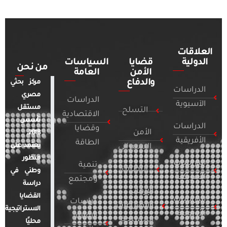
العلاقات
الدولية
قضايا
السياسات
من نحن
الأمن
العامة
والدفاع
مركز بحثي
الدراسات
مصري
الدراسات
الآسيوية
مستقل
التسلح
الاقتصادية
تأسس
الدراسات
وقضايا
الأمن
2018.
الأفريقية
الطاقة
يعتمد على
السيبراني
منظور
الدراسات
تنمية
التطرف
وطني في
الأمريكية
ومجتمع
دراسة
الإرهاب
القضايا
الدراسات
دراسات
والصراعات
الاستراتيجية
الأوروبية
الإعلام
المسلحة
محليًا