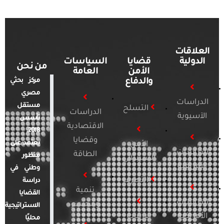
العلاقات
الدولية
قضايا
السياسات
من نحن
الأمن
العامة
والدفاع
مركز بحثي
مصري
الدراسات
مستقل
التسلح
الدراسات
الآسيوية
تأسس
الاقتصادية
2018.
وقضايا
يعتمد على
الأمن
الدراسات
الطاقة
منظور
السيبراني
الأفريقية
وطني في
التطرف
دراسة
تنمية
القضايا
الدراسات
ومجتمع
الاستراتيجية
الأمريكية
الإرهاب
محليًا