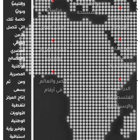
والصراعات
وإقليميًا
دراسات
ودوليًا
المسلحة
الدراسات
الإعلام
خاصة تلك
الأوروبية
والرأي العام
التي تتصل
بالأمن
القومي
الدراسات
قضايا المرأة
المصري
العربية
والأسرة
والمصالح
والإقليمية
الوطنية
المصرية.
مصر والعالم
ومن ثم
الدراسات
في أرقام
يسعى
الفلسطينية
إنتاج المركز
لتغطية
والإسرائيلية
الأولويات
الوطنية،
وتوفير رؤية
استباقية