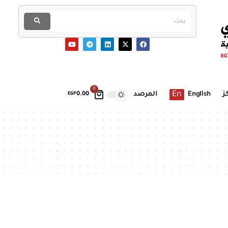
0
En
ز
English
المرصد
EGP
0.00