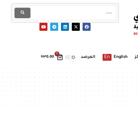
0
En
ز
English
المرصد
EGP
0.00