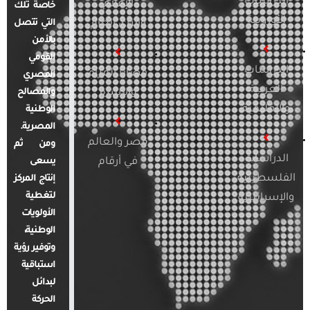
الدراسات
الإعلام
خاصة تلك
الأوروبية
والرأي العام
التي تتصل
بالأمن
القومي
الدراسات
قضايا المرأة
المصري
العربية
والأسرة
والمصالح
والإقليمية
الوطنية
المصرية.
مصر والعالم
ومن ثم
الدراسات
في أرقام
يسعى
الفلسطينية
إنتاج المركز
لتغطية
والإسرائيلية
الأولويات
الوطنية،
وتوفير رؤية
استباقية
لبدائل
الحركة