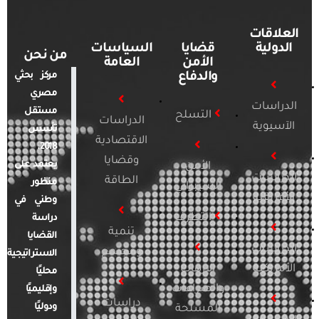
العلاقات
الدولية
قضايا
السياسات
من نحن
الأمن
العامة
والدفاع
مركز بحثي
مصري
الدراسات
مستقل
التسلح
الدراسات
الآسيوية
تأسس
الاقتصادية
2018.
وقضايا
يعتمد على
الأمن
الدراسات
الطاقة
منظور
السيبراني
الأفريقية
وطني في
التطرف
دراسة
تنمية
القضايا
الدراسات
ومجتمع
الاستراتيجية
الأمريكية
الإرهاب
محليًا
والصراعات
وإقليميًا
دراسات
ودوليًا
المسلحة