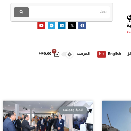
0
En
ز
English
المرصد
EGP
0.00
تنمية ومجتمع