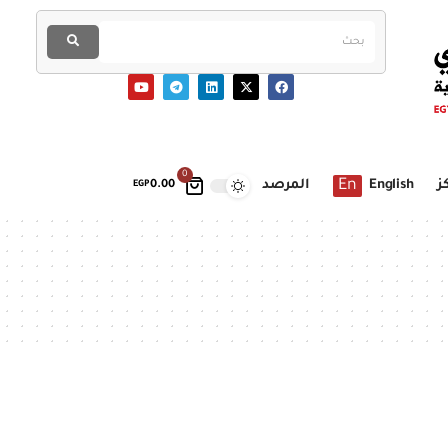
0
En
ز
English
المرصد
EGP
0.00