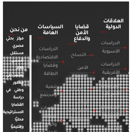
العلاقات
الدولية
قضايا
السياسات
من نحن
الأمن
العامة
والدفاع
مركز بحثي
الدراسات
مصري
الدراسات
الآسيوية
مستقل
التسلح
الاقتصادية
تأسس
الدراسات
وقضايا
الأمن
2018.
الأفريقية
الطاقة
يعتمد على
السيبراني
منظور
الدراسات
تنمية
التطرف
وطني في
الأمريكية
ومجتمع
دراسة
الإرهاب
القضايا
الدراسات
دراسات
والصراعات
الاستراتيجية
الأوروبية
الإعلام
المسلحة
محليًا
والرأي
وإقليميًا
الدراسات