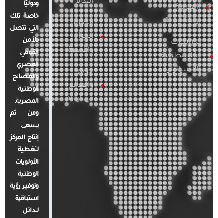
العام
ودوليًا
العربية
خاصة تلك
والإقليمية
قضايا
التي تتصل
المرأة
بالأمن
الدراسات
والأسرة
القومي
الفلسطينية
المصري
والإسرائيلية
مصر
والمصالح
والعالم
الوطنية
في أرقام
المصرية.
ومن ثم
يسعى
إنتاج المركز
لتغطية
الأولويات
الوطنية،
وتوفير رؤية
استباقية
لبدائل