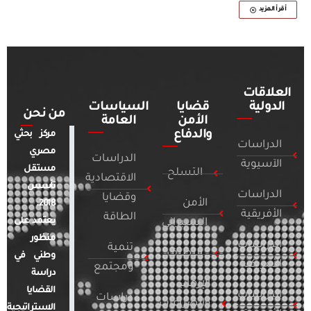
أقرأ المزيد
العلاقات
الدولية
قضايا
السياسات
من نحن
الأمن
العامة
والدفاع
مركز بحثي
الدراسات
مصري
الدراسات
الآسيوية
مستقل
التسلح
الاقتصادية
تأسس
الدراسات
وقضايا
الأمن
2018.
الأفريقية
الطاقة
يعتمد على
السيبراني
منظور
الدراسات
تنمية
التطرف
وطني في
الأمريكية
ومجتمع
دراسة
الإرهاب
القضايا
الدراسات
دراسات
والصراعات
الاستراتيجية