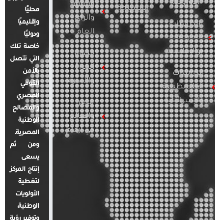
الأوروبية
الإعلام
المسلحة
محليًا
والرأي
وإقليميًا
الدراسات
العام
ودوليًا
العربية
خاصة تلك
والإقليمية
قضايا
التي تتصل
المرأة
بالأمن
الدراسات
والأسرة
القومي
الفلسطينية
المصري
والإسرائيلية
مصر
والمصالح
والعالم
الوطنية
في أرقام
المصرية.
ومن ثم
يسعى
إنتاج المركز
لتغطية
الأولويات
الوطنية،
وتوفير رؤية