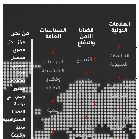
العلاقات
الدولية
قضايا
السياسات
من نحن
الأمن
العامة
والدفاع
مركز بحثي
مصري
الدراسات
مستقل
التسلح
الدراسات
الآسيوية
تأسس
الاقتصادية
2018.
وقضايا
يعتمد على
الأمن
الدراسات
الطاقة
منظور
السيبراني
الأفريقية
وطني في
التطرف
دراسة
تنمية
القضايا
الدراسات
ومجتمع
الاستراتيجية
الأمريكية
الإرهاب
محليًا
والصراعات
وإقليميًا