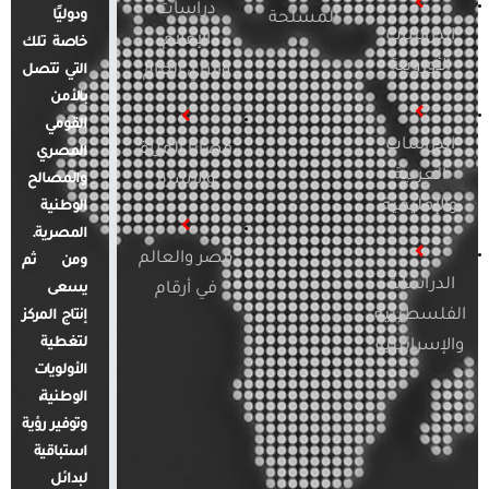
دراسات
ودوليًا
المسلحة
الدراسات
الإعلام
خاصة تلك
الأوروبية
والرأي العام
التي تتصل
بالأمن
القومي
الدراسات
قضايا المرأة
المصري
العربية
والأسرة
والمصالح
والإقليمية
الوطنية
المصرية.
مصر والعالم
ومن ثم
الدراسات
في أرقام
يسعى
الفلسطينية
إنتاج المركز
لتغطية
والإسرائيلية
الأولويات
الوطنية،
وتوفير رؤية
استباقية
لبدائل