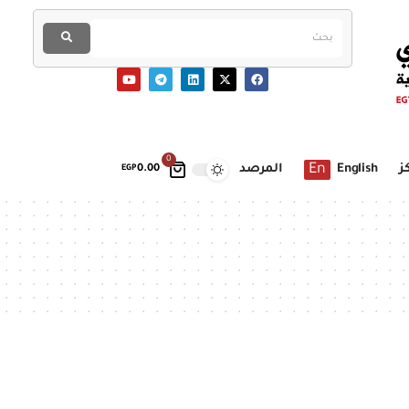
0
En
ز
English
المرصد
EGP
0.00