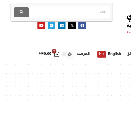
0
En
ز
English
المرصد
EGP
0.00