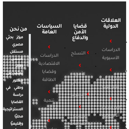
العلاقات
الدولية
قضايا
السياسات
من نحن
الأمن
العامة
والدفاع
مركز بحثي
مصري
الدراسات
مستقل
التسلح
الدراسات
الآسيوية
تأسس
الاقتصادية
2018.
وقضايا
يعتمد على
الأمن
الدراسات
الطاقة
منظور
السيبراني
الأفريقية
وطني في
التطرف
دراسة
تنمية
القضايا
الدراسات
ومجتمع
الاستراتيجية
الأمريكية
الإرهاب
محليًا
والصراعات
وإقليميًا