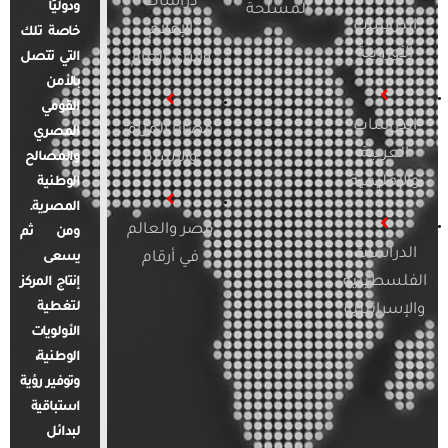
دراسات
ودوليًا
المسلحة
الدراسات
الإعلام
خاصة تلك
الأوروبية
والرأي العام
التي تتصل
بالأمن
القومي
الدراسات
قضايا المرأة
المصري
العربية
والأسرة
والمصالح
والإقليمية
الوطنية
المصرية.
مصر والعالم
ومن ثم
الدراسات
في أرقام
يسعى
الفلسطينية
إنتاج المركز
لتغطية
والإسرائيلية
الأولويات
الوطنية،
وتوفير رؤية
استباقية
لبدائل