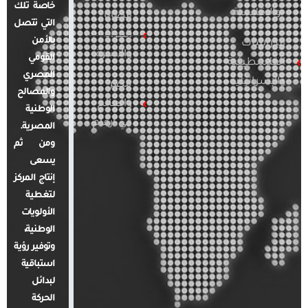
خاصة تلك
والإقليمية
قضايا
التي تتصل
المرأة
بالأمن
الدراسات
والأسرة
القومي
الفلسطينية
المصري
والإسرائيلية
مصر
والمصالح
والعالم
الوطنية
في أرقام
المصرية.
ومن ثم
يسعى
إنتاج المركز
لتغطية
الأولويات
الوطنية،
وتوفير رؤية
استباقية
لبدائل
الحركة