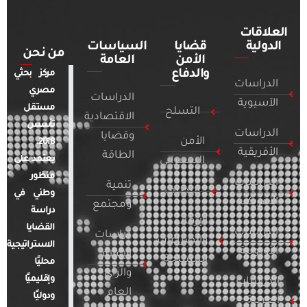
العلاقات
الدولية
قضايا
السياسات
من نحن
الأمن
العامة
والدفاع
مركز بحثي
الدراسات
مصري
الدراسات
الآسيوية
مستقل
التسلح
الاقتصادية
تأسس
الدراسات
وقضايا
الأمن
2018.
الأفريقية
الطاقة
يعتمد على
السيبراني
منظور
الدراسات
تنمية
التطرف
وطني في
الأمريكية
ومجتمع
دراسة
الإرهاب
القضايا
الدراسات
دراسات
والصراعات
الاستراتيجية
الأوروبية
الإعلام
المسلحة
محليًا
والرأي
وإقليميًا
الدراسات
العام
ودوليًا
العربية