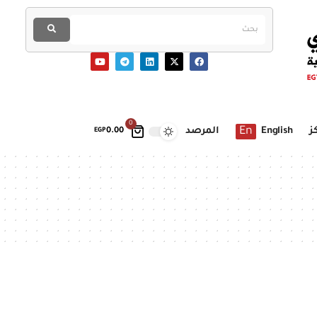
0
En
ز
English
المرصد
EGP
0.00