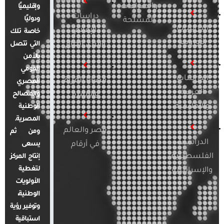
والصراعات
وإقليميًا
دراسات
ودوليًا
المسلحة
الدراسات
الإعلام
خاصة تلك
الأوروبية
والرأي العام
التي تتصل
بالأمن
القومي
الدراسات
قضايا المرأة
المصري
العربية
والأسرة
والمصالح
والإقليمية
الوطنية
المصرية.
مصر والعالم
ومن ثم
الدراسات
في أرقام
يسعى
الفلسطينية
إنتاج المركز
لتغطية
والإسرائيلية
الأولويات
الوطنية،
وتوفير رؤية
استباقية