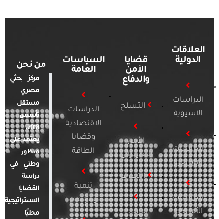
العلاقات
الدولية
قضايا
السياسات
من نحن
الأمن
العامة
والدفاع
مركز بحثي
مصري
الدراسات
مستقل
التسلح
الدراسات
الآسيوية
تأسس
الاقتصادية
2018.
وقضايا
يعتمد على
الأمن
الدراسات
الطاقة
منظور
السيبراني
الأفريقية
وطني في
التطرف
دراسة
تنمية
القضايا
الدراسات
ومجتمع
الاستراتيجية
الأمريكية
الإرهاب
محليًا