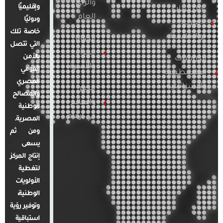
والرأي
وإقليميًا
الدراسات
العام
ودوليًا
العربية
خاصة تلك
والإقليمية
قضايا
التي تتصل
المرأة
بالأمن
الدراسات
والأسرة
القومي
الفلسطينية
المصري
والإسرائيلية
مصر
والمصالح
والعالم
الوطنية
في أرقام
المصرية.
ومن ثم
يسعى
إنتاج المركز
لتغطية
الأولويات
الوطنية،
وتوفير رؤية
استباقية