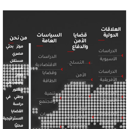
العلاقات
الدولية
قضايا
السياسات
من نحن
الأمن
العامة
والدفاع
مركز بحثي
الدراسات
مصري
الدراسات
الآسيوية
مستقل
التسلح
الاقتصادية
تأسس
الدراسات
وقضايا
الأمن
2018.
الأفريقية
الطاقة
يعتمد على
السيبراني
منظور
الدراسات
تنمية
التطرف
وطني في
الأمريكية
ومجتمع
دراسة
الإرهاب
القضايا
الدراسات
دراسات
والصراعات
الاستراتيجية
الأوروبية
الإعلام
المسلحة
محليًا