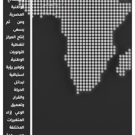
والعالم
الوطنية
في أرقام
المصرية.
ومن ثم
يسعى
إنتاج المركز
لتغطية
الأولويات
الوطنية،
وتوفير رؤية
استباقية
لبدائل
الحركة
والقرار.
وتعميق
الوعي إزاء
المتغيرات
المختلفة