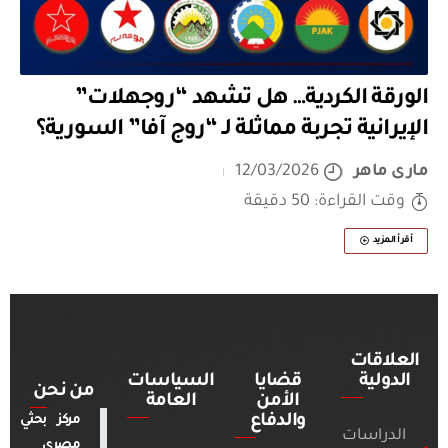
الورقة الكردية… هل تشهد “روجهلات”
الإيرانية تجربة مماثلة لـ “روج آفا” السورية؟
مارى ماهر
12/03/2026
وقت القراءة: 50 دقيقة
أقرأ المزيد
العلاقات
الدولية
قضايا
السياسات
من نحن
الأمن
العامة
والدفاع
مركز بحثي
الدراسات
مصري