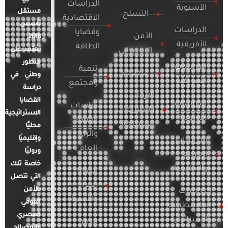
الدراسات
الآسيوية
مستقل
التسلح
الاقتصادية
تأسس
الدراسات
وقضايا
الأمن
2018.
الأفريقية
الطاقة
يعتمد على
السيبراني
منظور
الدراسات
تنمية
التطرف
وطني في
الأمريكية
ومجتمع
دراسة
الإرهاب
القضايا
الدراسات
دراسات
والصراعات
الاستراتيجية
الأوروبية
الإعلام
المسلحة
محليًا
والرأي
وإقليميًا
الدراسات
العام
ودوليًا
العربية
خاصة تلك
والإقليمية
قضايا
التي تتصل
المرأة
بالأمن
الدراسات
والأسرة
القومي
الفلسطينية
المصري
والإسرائيلية
مصر
والمصالح