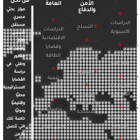
من نحن
الأمن
العامة
والدفاع
مركز بحثي
مصري
الدراسات
مستقل
التسلح
الدراسات
الآسيوية
تأسس
الاقتصادية
2018.
وقضايا
يعتمد على
الأمن
الدراسات
الطاقة
منظور
السيبراني
الأفريقية
وطني في
التطرف
دراسة
تنمية
القضايا
الدراسات
ومجتمع
الاستراتيجية
الأمريكية
الإرهاب
محليًا
والصراعات
وإقليميًا
دراسات
ودوليًا
المسلحة
الدراسات
الإعلام
خاصة تلك
الأوروبية
والرأي العام
التي تتصل
بالأمن