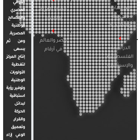
القومي
الدراسات
قضايا المرأة
المصري
العربية
والأسرة
والمصالح
والإقليمية
الوطنية
المصرية.
مصر والعالم
ومن ثم
الدراسات
في أرقام
يسعى
الفلسطينية
إنتاج المركز
لتغطية
والإسرائيلية
الأولويات
الوطنية،
وتوفير رؤية
استباقية
لبدائل
الحركة
والقرار.
وتعميق
الوعي إزاء