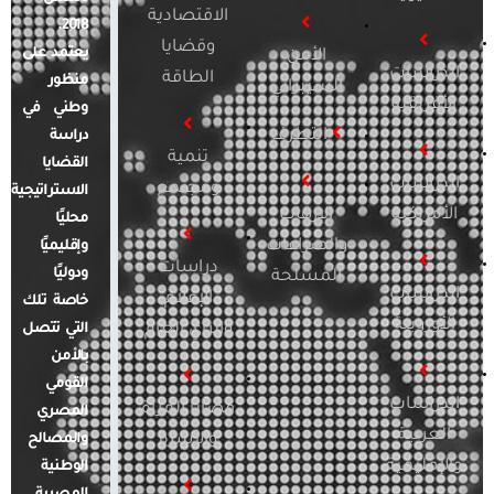
الاقتصادية
2018.
وقضايا
يعتمد على
الأمن
الدراسات
الطاقة
منظور
السيبراني
الأفريقية
وطني في
التطرف
دراسة
تنمية
القضايا
الدراسات
ومجتمع
الاستراتيجية
الأمريكية
الإرهاب
محليًا
والصراعات
وإقليميًا
دراسات
ودوليًا
المسلحة
الدراسات
الإعلام
خاصة تلك
الأوروبية
والرأي العام
التي تتصل
بالأمن
القومي
الدراسات
قضايا المرأة
المصري
العربية
والأسرة
والمصالح
والإقليمية
الوطنية