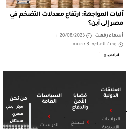
آليات المواجهة: ارتفاع معدلات التضخم في
مصر إلى أين؟
أسماء رفعت
20/08/2023
وقت القراءة: 8 دقيقة
أقرأ المزيد
العلاقات
الدولية
قضايا
السياسات
من نحن
الأمن
العامة
والدفاع
مركز بحثي
مصري
الدراسات
مستقل
التسلح
الدراسات
الآسيوية
تأسس