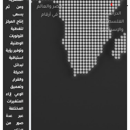
المصرية.
مصر والعالم
ومن ثم
الدراسات
في أرقام
يسعى
الفلسطينية
إنتاج المركز
لتغطية
والإسرائيلية
الأولويات
الوطنية،
وتوفير رؤية
استباقية
لبدائل
الحركة
والقرار.
وتعميق
الوعي إزاء
المتغيرات
المختلفة
عبر عدة
صور من