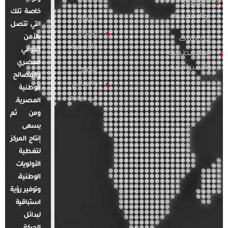
العربية
خاصة تلك
والإقليمية
قضايا
التي تتصل
المرأة
بالأمن
الدراسات
والأسرة
القومي
الفلسطينية
المصري
والإسرائيلية
مصر
والمصالح
والعالم
الوطنية
في أرقام
المصرية.
ومن ثم
يسعى
إنتاج المركز
لتغطية
الأولويات
الوطنية،
وتوفير رؤية
استباقية
لبدائل