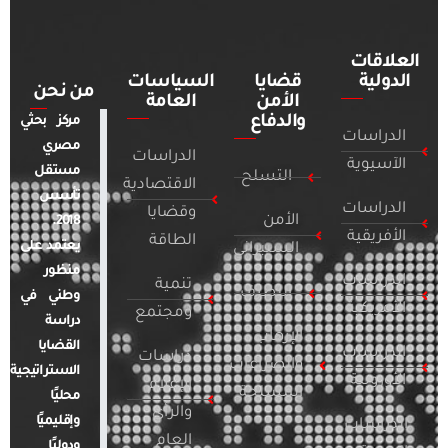
العلاقات
الدولية
قضايا
السياسات
من نحن
الأمن
العامة
والدفاع
مركز بحثي
الدراسات
مصري
الدراسات
الآسيوية
مستقل
التسلح
الاقتصادية
تأسس
الدراسات
وقضايا
الأمن
2018.
الأفريقية
الطاقة
يعتمد على
السيبراني
منظور
الدراسات
تنمية
التطرف
وطني في
الأمريكية
ومجتمع
دراسة
الإرهاب
القضايا
الدراسات
دراسات
والصراعات
الاستراتيجية
الأوروبية
الإعلام
المسلحة
محليًا
والرأي
وإقليميًا
الدراسات
العام
ودوليًا