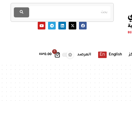
0
En
ز
English
المرصد
EGP
0.00