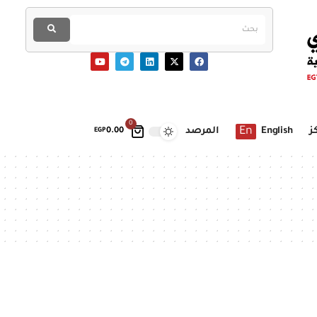
0
En
ز
English
المرصد
EGP
0.00