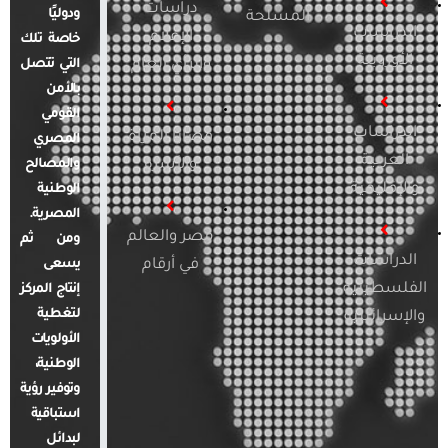
دراسات
ودوليًا
المسلحة
الدراسات
الإعلام
خاصة تلك
الأوروبية
والرأي العام
التي تتصل
بالأمن
القومي
الدراسات
قضايا المرأة
المصري
العربية
والأسرة
والمصالح
والإقليمية
الوطنية
المصرية.
مصر والعالم
ومن ثم
الدراسات
في أرقام
يسعى
الفلسطينية
إنتاج المركز
لتغطية
والإسرائيلية
الأولويات
الوطنية،
وتوفير رؤية
استباقية
لبدائل