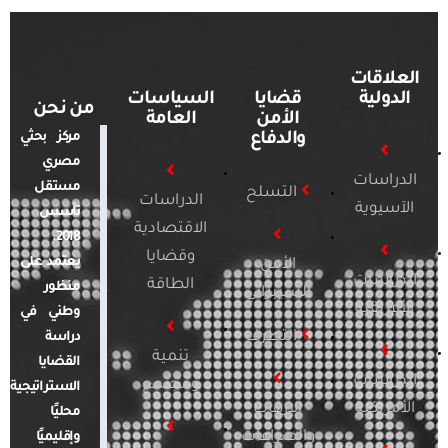
العلاقات
الدولية
قضايا
السياسات
من نحن
الأمن
العامة
والدفاع
مركز بحثي
مصري
الدراسات
مستقل
التسلح
الدراسات
الآسيوية
تأسس
الاقتصادية
2018.
وقضايا
يعتمد على
الأمن
الدراسات
الطاقة
منظور
السيبراني
الأفريقية
وطني في
التطرف
دراسة
تنمية
القضايا
الدراسات
ومجتمع
الاستراتيجية
الأمريكية
الإرهاب
محليًا
والصراعات
وإقليميًا