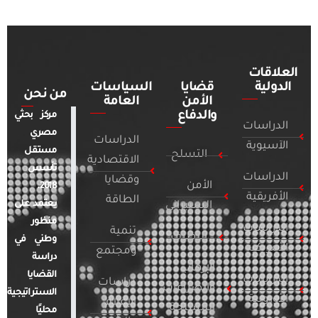
العلاقات
الدولية
قضايا
السياسات
من نحن
الأمن
العامة
والدفاع
مركز بحثي
الدراسات
مصري
الدراسات
الآسيوية
مستقل
التسلح
الاقتصادية
تأسس
الدراسات
وقضايا
الأمن
2018.
الأفريقية
الطاقة
يعتمد على
السيبراني
منظور
الدراسات
تنمية
التطرف
وطني في
الأمريكية
ومجتمع
دراسة
الإرهاب
القضايا
الدراسات
دراسات
والصراعات
الاستراتيجية
الأوروبية
الإعلام
المسلحة
محليًا