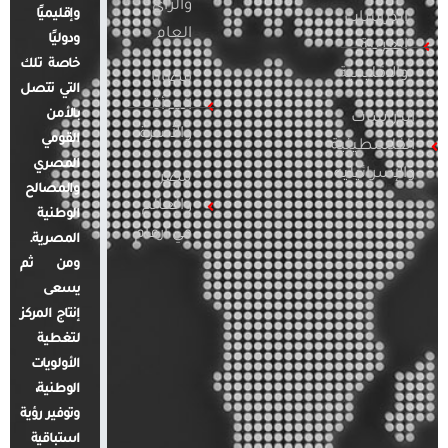
والرأي
وإقليميًا
الدراسات
العام
ودوليًا
العربية
خاصة تلك
والإقليمية
قضايا
التي تتصل
المرأة
بالأمن
الدراسات
والأسرة
القومي
الفلسطينية
المصري
والإسرائيلية
مصر
والمصالح
والعالم
الوطنية
في أرقام
المصرية.
ومن ثم
يسعى
إنتاج المركز
لتغطية
الأولويات
الوطنية،
وتوفير رؤية
استباقية